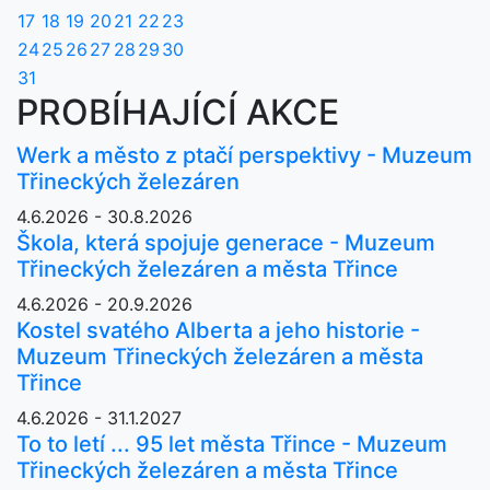
17
18
19
20
21
22
23
24
25
26
27
28
29
30
31
PROBÍHAJÍCÍ AKCE
Werk a město z ptačí perspektivy - Muzeum
Třineckých železáren
4.6.2026 - 30.8.2026
Škola, která spojuje generace - Muzeum
Třineckých železáren a města Třince
4.6.2026 - 20.9.2026
Kostel svatého Alberta a jeho historie -
Muzeum Třineckých železáren a města
Třince
4.6.2026 - 31.1.2027
To to letí ... 95 let města Třince - Muzeum
Třineckých železáren a města Třince