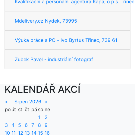
Kvalifikační a personální agentura Kapa, o.p.s. Třinec
Mdelivery.cz Nýdek, 73995
Výuka práce s PC - Ivo Byrtus Třinec, 739 61
Zubek Pavel - industriální fotograf
KALENDÁŘ AKCÍ
<
Srpen 2026
>
po
út
st
čt
pá
so
ne
1
2
3
4
5
6
7
8
9
10
11
12
13
14
15
16