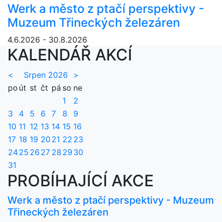
Werk a město z ptačí perspektivy -
Muzeum Třineckých železáren
4.6.2026 - 30.8.2026
KALENDÁŘ AKCÍ
<
Srpen 2026
>
po
út
st
čt
pá
so
ne
1
2
3
4
5
6
7
8
9
10
11
12
13
14
15
16
17
18
19
20
21
22
23
24
25
26
27
28
29
30
31
PROBÍHAJÍCÍ AKCE
Werk a město z ptačí perspektivy - Muzeum
Třineckých železáren