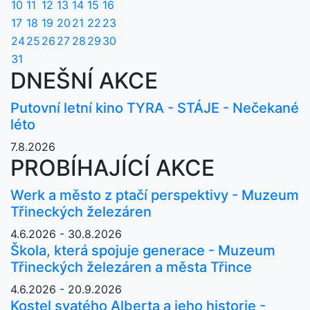
10
11
12
13
14
15
16
17
18
19
20
21
22
23
24
25
26
27
28
29
30
31
DNEŠNÍ AKCE
Putovní letní kino TYRA - STÁJE - Nečekané
léto
7.8.2026
PROBÍHAJÍCÍ AKCE
Werk a město z ptačí perspektivy - Muzeum
Třineckých železáren
4.6.2026 - 30.8.2026
Škola, která spojuje generace - Muzeum
Třineckých železáren a města Třince
4.6.2026 - 20.9.2026
Kostel svatého Alberta a jeho historie -