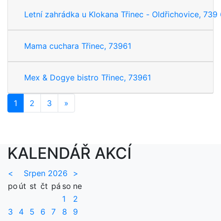
Letní zahrádka u Klokana Třinec - Oldřichovice, 739 
Mama cuchara Třinec, 73961
Mex & Dogye bistro Třinec, 73961
1
2
3
»
Další
KALENDÁŘ AKCÍ
<
Srpen 2026
>
po
út
st
čt
pá
so
ne
1
2
3
4
5
6
7
8
9