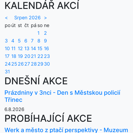
KALENDÁŘ AKCÍ
<
Srpen 2026
>
po
út
st
čt
pá
so
ne
1
2
3
4
5
6
7
8
9
10
11
12
13
14
15
16
17
18
19
20
21
22
23
24
25
26
27
28
29
30
31
DNEŠNÍ AKCE
Prázdniny v 3nci - Den s Městskou policií
Třinec
6.8.2026
PROBÍHAJÍCÍ AKCE
Werk a město z ptačí perspektivy - Muzeum