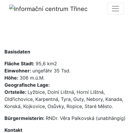
Basisdaten
Fläche Stadt:
95,6 km2
Einwohner:
ungefähr 35 Tsd.
Höhe:
306 m.ü.M.
Geografische Lage:
Ortsteile:
Lyžbice, Dolní Lištná, Horní Lištná,
Oldřichovice, Karpentná, Tyra, Guty, Nebory, Kanada,
Konská, Kojkovice, Osůvky, Ropice, Staré Město.
Bürgermeisterin:
RNDr. Věra Palkovská (unabhängig)
Kontakt