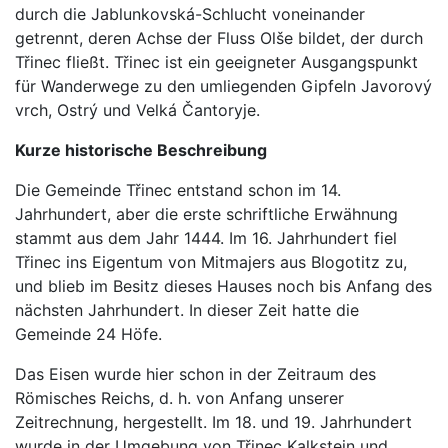
durch die Jablunkovská-Schlucht voneinander
getrennt, deren Achse der Fluss Olše bildet, der durch
Třinec fließt. Třinec ist ein geeigneter Ausgangspunkt
für Wanderwege zu den umliegenden Gipfeln Javorový
vrch, Ostrý und Velká Čantoryje.
Kurze historische Beschreibung
Die Gemeinde Třinec entstand schon im 14.
Jahrhundert, aber die erste schriftliche Erwähnung
stammt aus dem Jahr 1444. Im 16. Jahrhundert fiel
Třinec ins Eigentum von Mitmajers aus Blogotitz zu,
und blieb im Besitz dieses Hauses noch bis Anfang des
nächsten Jahrhundert. In dieser Zeit hatte die
Gemeinde 24 Höfe.
Das Eisen wurde hier schon in der Zeitraum des
Römisches Reichs, d. h. von Anfang unserer
Zeitrechnung, hergestellt. Im 18. und 19. Jahrhundert
wurde in der Umgebung von Třinec Kalkstein und