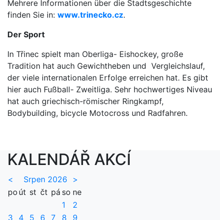
Mehrere Informationen über die Stadtsgeschichte
finden Sie in:
www.trinecko.cz
.
Der Sport
In Třinec spielt man Oberliga- Eishockey, große
Tradition hat auch Gewichtheben und Vergleichslauf,
der viele internationalen Erfolge erreichen hat. Es gibt
hier auch Fußball- Zweitliga. Sehr hochwertiges Niveau
hat auch griechisch-römischer Ringkampf,
Bodybuilding, bicycle Motocross und Radfahren.
KALENDÁŘ AKCÍ
<
Srpen 2026
>
po
út
st
čt
pá
so
ne
1
2
3
4
5
6
7
8
9