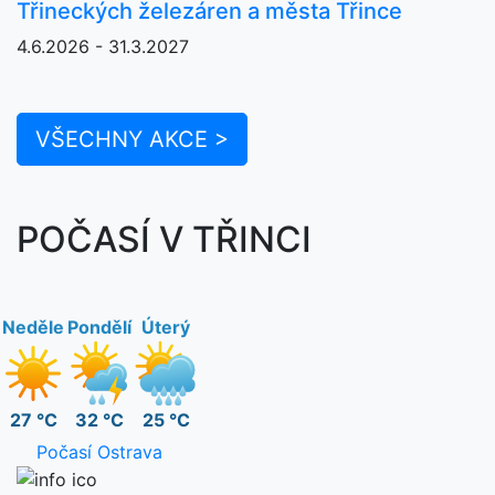
Třineckých železáren a města Třince
4.6.2026 - 31.3.2027
VŠECHNY AKCE >
POČASÍ V TŘINCI
Neděle
Pondělí
Úterý
27 °C
32 °C
25 °C
Počasí Ostrava