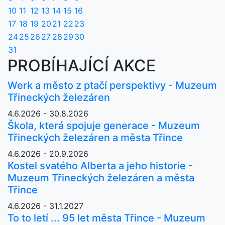
10
11
12
13
14
15
16
17
18
19
20
21
22
23
24
25
26
27
28
29
30
31
PROBÍHAJÍCÍ AKCE
Werk a město z ptačí perspektivy - Muzeum
Třineckých železáren
4.6.2026 - 30.8.2026
Škola, která spojuje generace - Muzeum
Třineckých železáren a města Třince
4.6.2026 - 20.9.2026
Kostel svatého Alberta a jeho historie -
Muzeum Třineckých železáren a města
Třince
4.6.2026 - 31.1.2027
To to letí ... 95 let města Třince - Muzeum