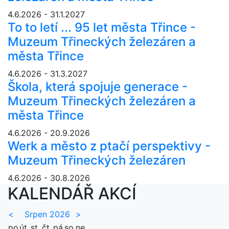
4.6.2026 - 31.1.2027
To to letí ... 95 let města Třince -
Muzeum Třineckých železáren a
města Třince
4.6.2026 - 31.3.2027
Škola, která spojuje generace -
Muzeum Třineckých železáren a
města Třince
4.6.2026 - 20.9.2026
Werk a město z ptačí perspektivy -
Muzeum Třineckých železáren
4.6.2026 - 30.8.2026
KALENDÁŘ AKCÍ
<
Srpen 2026
>
po
út
st
čt
pá
so
ne