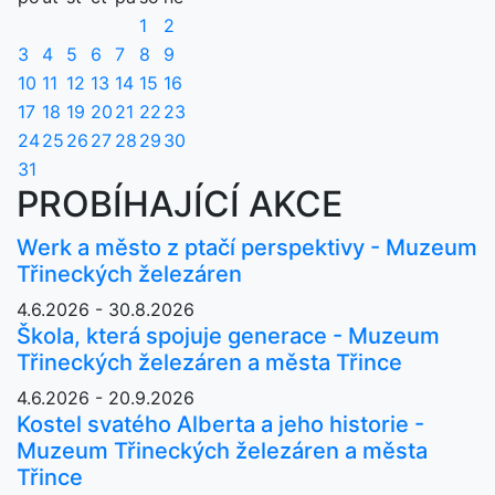
1
2
3
4
5
6
7
8
9
10
11
12
13
14
15
16
17
18
19
20
21
22
23
24
25
26
27
28
29
30
31
PROBÍHAJÍCÍ AKCE
Werk a město z ptačí perspektivy - Muzeum
Třineckých železáren
4.6.2026 - 30.8.2026
Škola, která spojuje generace - Muzeum
Třineckých železáren a města Třince
4.6.2026 - 20.9.2026
Kostel svatého Alberta a jeho historie -
Muzeum Třineckých železáren a města
Třince