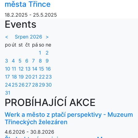
města Třince
18.2.2025 - 25.5.2025
Events
<
Srpen 2026
>
po
út
st
čt
pá
so
ne
1
2
3
4
5
6
7
8
9
10
11
12
13
14
15
16
17
18
19
20
21
22
23
24
25
26
27
28
29
30
31
PROBÍHAJÍCÍ AKCE
Werk a město z ptačí perspektivy - Muzeum
Třineckých železáren
4.6.2026 - 30.8.2026