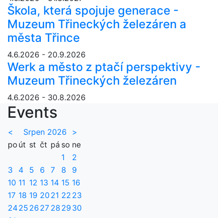
Škola, která spojuje generace -
Muzeum Třineckých železáren a
města Třince
4.6.2026 - 20.9.2026
Werk a město z ptačí perspektivy -
Muzeum Třineckých železáren
4.6.2026 - 30.8.2026
Events
<
Srpen 2026
>
po
út
st
čt
pá
so
ne
1
2
3
4
5
6
7
8
9
10
11
12
13
14
15
16
17
18
19
20
21
22
23
24
25
26
27
28
29
30