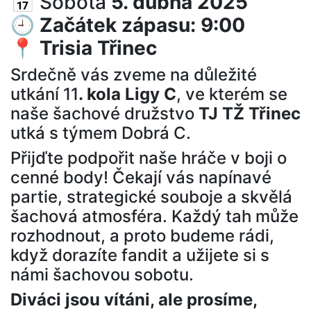
📅 Sobota
5. dubna 2025
🕘
Začátek zápasu: 9:00
📍
Trisia Třinec
Srdečně vás zveme na důležité
utkání 11
. kola Ligy C
, ve kterém se
naše šachové družstvo
TJ TŽ Třinec
utká s týmem Dobrá C.
Přijďte podpořit naše hráče v boji o
cenné body! Čekají vás napínavé
partie, strategické souboje a skvělá
šachová atmosféra. Každý tah může
rozhodnout, a proto budeme rádi,
když dorazíte fandit a užijete si s
námi šachovou sobotu.
Diváci jsou vítáni, ale prosíme,