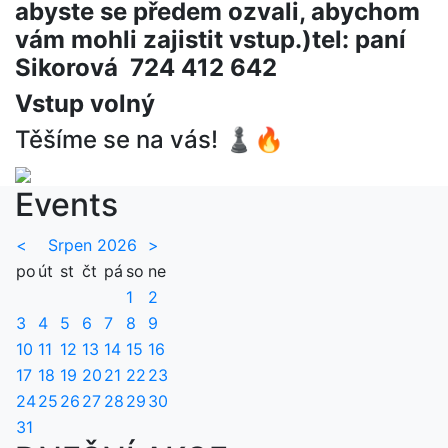
abyste se předem ozvali, abychom
vám mohli zajistit vstup.)tel: paní
Sikorová 724 412 642
Vstup volný
Těšíme se na vás! ♟🔥
Events
<
Srpen 2026
>
po
út
st
čt
pá
so
ne
1
2
3
4
5
6
7
8
9
10
11
12
13
14
15
16
17
18
19
20
21
22
23
24
25
26
27
28
29
30
31