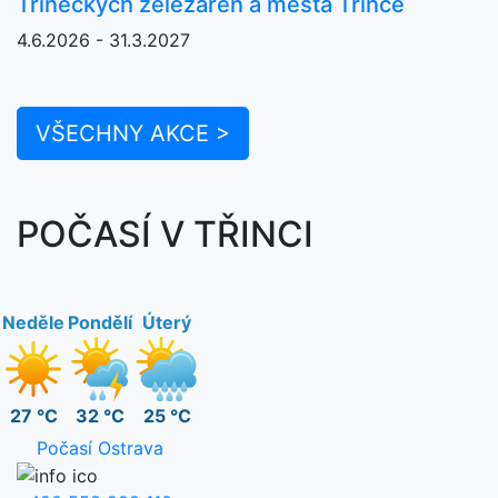
Třineckých železáren a města Třince
4.6.2026 - 31.3.2027
VŠECHNY AKCE >
POČASÍ V TŘINCI
Neděle
Pondělí
Úterý
27 °C
32 °C
25 °C
Počasí Ostrava