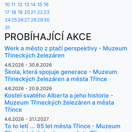
10
11
12
13
14
15
16
17
18
19
20
21
22
23
24
25
26
27
28
29
30
31
PROBÍHAJÍCÍ AKCE
Werk a město z ptačí perspektivy - Muzeum
Třineckých železáren
4.6.2026 - 30.8.2026
Škola, která spojuje generace - Muzeum
Třineckých železáren a města Třince
4.6.2026 - 20.9.2026
Kostel svatého Alberta a jeho historie -
Muzeum Třineckých železáren a města
Třince
4.6.2026 - 31.1.2027
To to letí ... 95 let města Třince - Muzeum