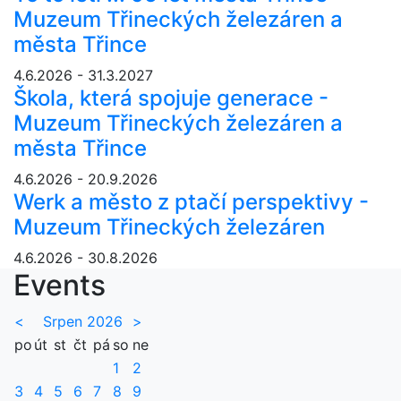
Muzeum Třineckých železáren a
města Třince
4.6.2026 - 31.3.2027
Škola, která spojuje generace -
Muzeum Třineckých železáren a
města Třince
4.6.2026 - 20.9.2026
Werk a město z ptačí perspektivy -
Muzeum Třineckých železáren
4.6.2026 - 30.8.2026
Events
<
Srpen 2026
>
po
út
st
čt
pá
so
ne
1
2
3
4
5
6
7
8
9