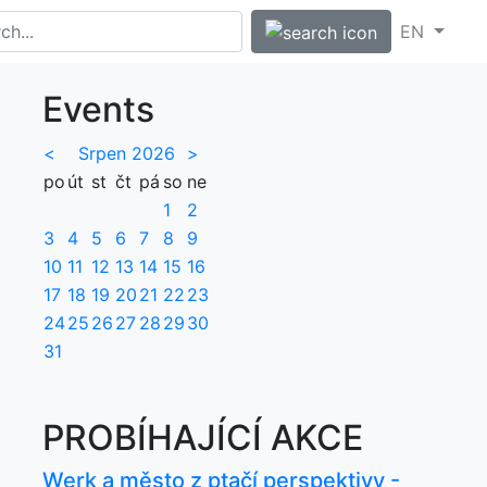
EN
Events
<
Srpen 2026
>
po
út
st
čt
pá
so
ne
1
2
3
4
5
6
7
8
9
10
11
12
13
14
15
16
17
18
19
20
21
22
23
24
25
26
27
28
29
30
31
PROBÍHAJÍCÍ AKCE
Werk a město z ptačí perspektivy -