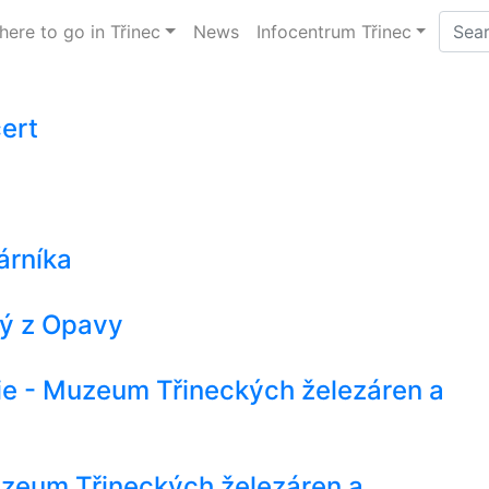
ere to go in Třinec
News
Infocentrum Třinec
cert
árníka
ký z Opavy
rie - Muzeum Třineckých železáren a
 Muzeum Třineckých železáren a