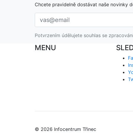
Chcete pravidelně dostávat naše novinky d
Potvrzením údělujete souhlas se zpracován
MENU
SLE
F
In
Y
Tw
© 2026 Infocentrum Třinec