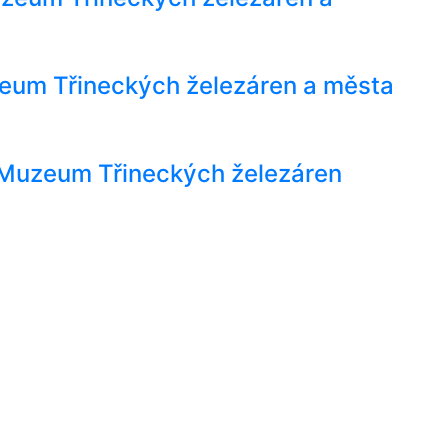
zeum Třineckých železáren a města
- Muzeum Třineckých železáren