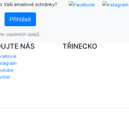
o Vaší emailové schránky?
ím osobních údajů.
DUJTE NÁS
TŘINECKO
acebook
stagram
outube
itter