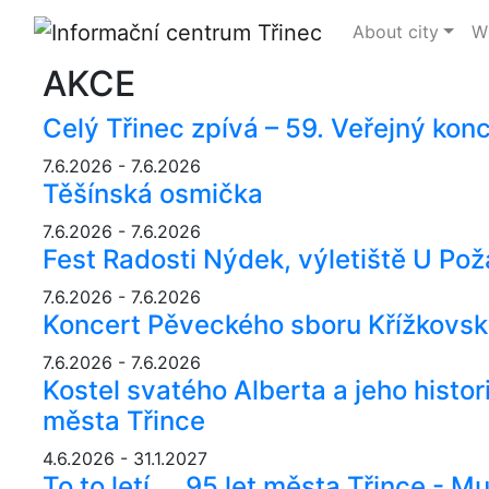
About city
Wh
AKCE
Celý Třinec zpívá – 59. Veřejný kon
7.6.2026 - 7.6.2026
Těšínská osmička
7.6.2026 - 7.6.2026
Fest Radosti Nýdek, výletiště U Pož
7.6.2026 - 7.6.2026
Koncert Pěveckého sboru Křížkovs
7.6.2026 - 7.6.2026
Kostel svatého Alberta a jeho histo
města Třince
4.6.2026 - 31.1.2027
To to letí ... 95 let města Třince -