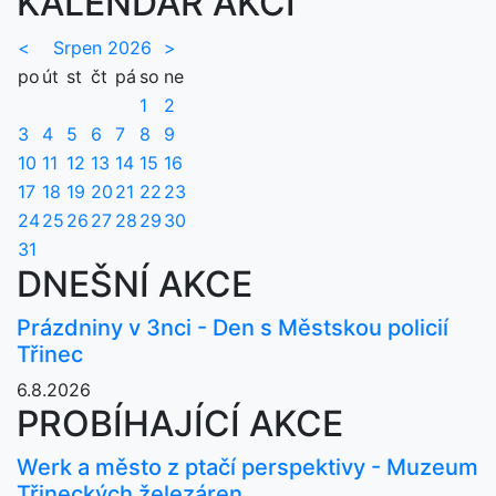
KALENDÁŘ AKCÍ
<
Srpen 2026
>
po
út
st
čt
pá
so
ne
1
2
3
4
5
6
7
8
9
10
11
12
13
14
15
16
17
18
19
20
21
22
23
24
25
26
27
28
29
30
31
DNEŠNÍ AKCE
Prázdniny v 3nci - Den s Městskou policií
Třinec
6.8.2026
PROBÍHAJÍCÍ AKCE
Werk a město z ptačí perspektivy - Muzeum
Třineckých železáren