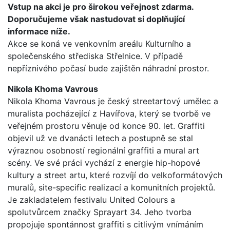
Vstup na akci je pro širokou veřejnost zdarma.
Doporučujeme však nastudovat si doplňující
informace níže.
Akce se koná ve venkovním areálu Kulturního a
společenského střediska Střelnice. V případě
nepříznivého počasí bude zajištěn náhradní prostor.
Nikola Khoma Vavrous
Nikola Khoma Vavrous je český streetartový umělec a
muralista pocházející z Havířova, který se tvorbě ve
veřejném prostoru věnuje od konce 90. let. Graffiti
objevil už ve dvanácti letech a postupně se stal
výraznou osobností regionální graffiti a mural art
scény. Ve své práci vychází z energie hip-hopové
kultury a street artu, které rozvíjí do velkoformátových
muralů, site-specific realizací a komunitních projektů.
Je zakladatelem festivalu United Colours a
spolutvůrcem značky Sprayart 34. Jeho tvorba
propojuje spontánnost graffiti s citlivým vnímáním