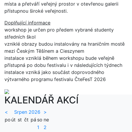
místa a přetváří veřejný prostor v otevřenou galerii
přístupnou široké veřejnosti.
Doplňující informace
workshop je určen pro předem vybrané studenty
středních škol
vzniklé obrazy budou instalovány na hraničním mostě
mezi Českým Těšínem a Cieszynem
instalace vzniklá během workshopu bude veřejně
přístupná po dobu festivalu i v následujících týdnech
instalace vzniká jako součást doprovodného
výtvarného programu festivalu ČteFesT 2026
KALENDÁŘ AKCÍ
<
Srpen 2026
>
po
út
st
čt
pá
so
ne
1
2