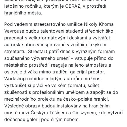
letošního ročníku, kterým je OBRAZ, v prostředí
hraničního města.
Pod vedením streetartového umělce Nikoly Khoma
Vavrouse budou talentovaní studenti středních škol
pracovat s velkoformátovými deskami a vytvářet
autorské obrazy inspirované vizuálním jazykem
streetartu. Streetart patří dnes k výrazným formám
současného výtvarného umění – vstupuje přímo do
městského prostředí, reaguje na jeho atmosféru a
oslovuje diváka mimo tradiční galerijní prostor.
Workshop nabídne mladým autorům možnost
vyzkoušet si práci ve velkém formátu, sdílet
zkušenosti s profesionálním umělcem a zapojit se do
mezinárodního projektu na česko-polské hranici.
Výsledné obrazy budou instalovány na hraničním
mostě mezi Českým Těšínem a Cieszynem, kde vytvoří
dočasnou galerii pod širým nebem.