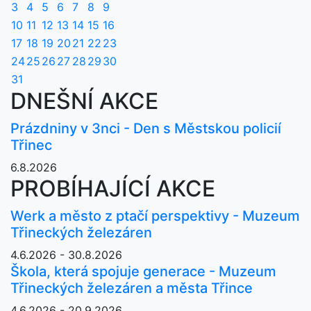
3
4
5
6
7
8
9
10
11
12
13
14
15
16
17
18
19
20
21
22
23
24
25
26
27
28
29
30
31
DNEŠNÍ AKCE
Prázdniny v 3nci - Den s Městskou policií
Třinec
6.8.2026
PROBÍHAJÍCÍ AKCE
Werk a město z ptačí perspektivy - Muzeum
Třineckých železáren
4.6.2026 - 30.8.2026
Škola, která spojuje generace - Muzeum
Třineckých železáren a města Třince
4.6.2026 - 20.9.2026