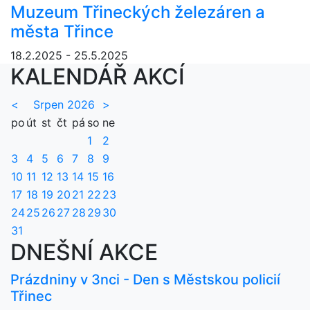
Muzeum Třineckých železáren a
města Třince
18.2.2025 - 25.5.2025
KALENDÁŘ AKCÍ
<
Srpen 2026
>
po
út
st
čt
pá
so
ne
1
2
3
4
5
6
7
8
9
10
11
12
13
14
15
16
17
18
19
20
21
22
23
24
25
26
27
28
29
30
31
DNEŠNÍ AKCE
Prázdniny v 3nci - Den s Městskou policií
Třinec