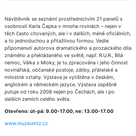
Ná­vštěvník se seznámí prostřednictvím 21 panelů s
osobností Karla Čapka v mnoha rovinách – nejen v
těch často citovaných, ale i v dalších, méně oficiálních,
a to jednoduchou a přitažlivou formou. Vedle
připomenutí autorova dramatického a prozaického díla
známého a překládaného ve světě, např. R.U.R., Bílá
nemoc, Válka s Mloky, je tu zpracována i jeho činnost
novinářská, občanské postoje, záliby, přátelské a
milostné vztahy. Výstava je vytištěna v českém,
anglickém a německém jazyce. Výstava úspěšně
putuje od roku 2008 nejen po Čechách, ale i po
dalších zemích celého světa.
Otevřeno: út-pá: 9.00-17.00, ne: 13.00-17.00
www.muzeumtz.cz