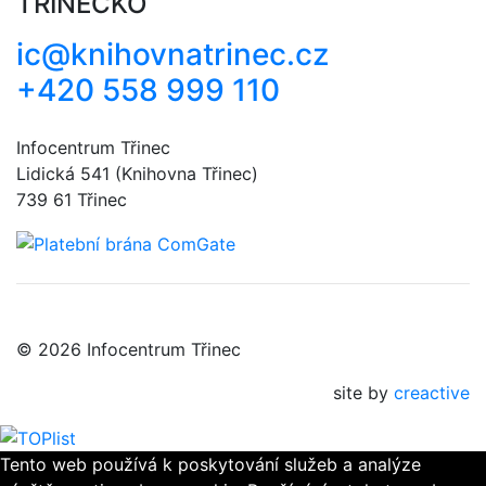
TŘINECKO
ic@knihovnatrinec.cz
+420 558 999 110
Infocentrum Třinec
Lidická 541 (Knihovna Třinec)
739 61 Třinec
© 2026 Infocentrum Třinec
site by
creactive
Tento web používá k poskytování služeb a analýze