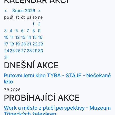
KALENDÁŘ AKCÍ
<
Srpen 2026
>
po
út
st
čt
pá
so
ne
1
2
3
4
5
6
7
8
9
10
11
12
13
14
15
16
17
18
19
20
21
22
23
24
25
26
27
28
29
30
31
DNEŠNÍ AKCE
Putovní letní kino TYRA - STÁJE - Nečekané
léto
7.8.2026
PROBÍHAJÍCÍ AKCE
Werk a město z ptačí perspektivy - Muzeum
Třineckých železáren