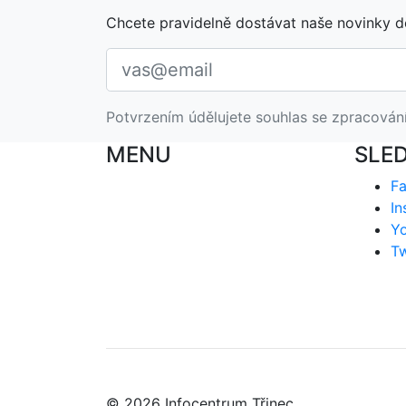
Chcete pravidelně dostávat naše novinky d
Potvrzením údělujete souhlas se zpracován
MENU
SLE
F
In
Y
Tw
© 2026 Infocentrum Třinec