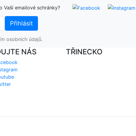
o Vaší emailové schránky?
ím osobních údajů.
DUJTE NÁS
TŘINECKO
acebook
stagram
outube
itter