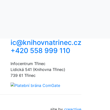
ic@knihovnatrinec.cz
+420 558 999 110
Infocentrum Třinec
Lidická 541 (Knihovna Třinec)
739 61 Třinec
site by
creactive