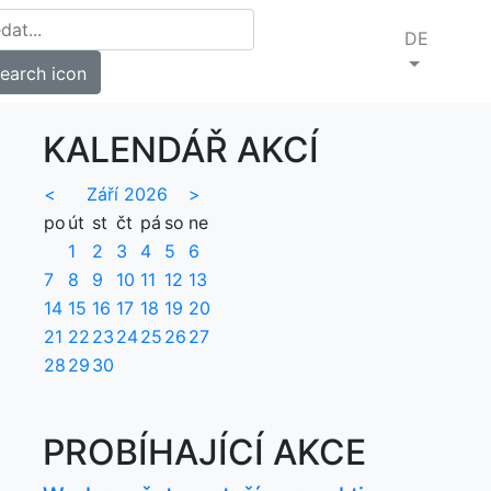
DE
KALENDÁŘ AKCÍ
<
Září 2026
>
po
út
st
čt
pá
so
ne
1
2
3
4
5
6
7
8
9
10
11
12
13
14
15
16
17
18
19
20
21
22
23
24
25
26
27
28
29
30
PROBÍHAJÍCÍ AKCE