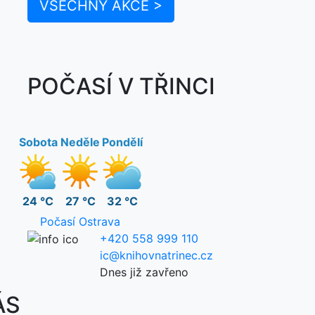
VŠECHNY AKCE >
POČASÍ V TŘINCI
Sobota
Neděle
Pondělí
24 °C
27 °C
32 °C
Počasí Ostrava
+420 558 999 110
ic@knihovnatrinec.cz
Dnes již zavřeno
ÁS