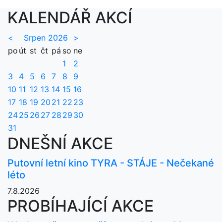
KALENDÁŘ AKCÍ
<
Srpen 2026
>
po
út
st
čt
pá
so
ne
1
2
3
4
5
6
7
8
9
10
11
12
13
14
15
16
17
18
19
20
21
22
23
24
25
26
27
28
29
30
31
DNEŠNÍ AKCE
Putovní letní kino TYRA - STÁJE - Nečekané
léto
7.8.2026
PROBÍHAJÍCÍ AKCE