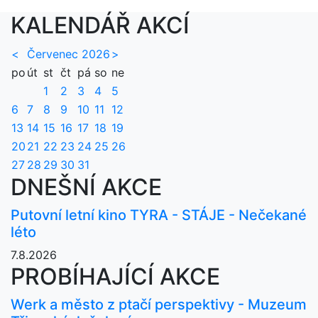
KALENDÁŘ AKCÍ
<
Červenec 2026
>
po
út
st
čt
pá
so
ne
1
2
3
4
5
6
7
8
9
10
11
12
13
14
15
16
17
18
19
20
21
22
23
24
25
26
27
28
29
30
31
DNEŠNÍ AKCE
Putovní letní kino TYRA - STÁJE - Nečekané
léto
7.8.2026
PROBÍHAJÍCÍ AKCE
Werk a město z ptačí perspektivy - Muzeum