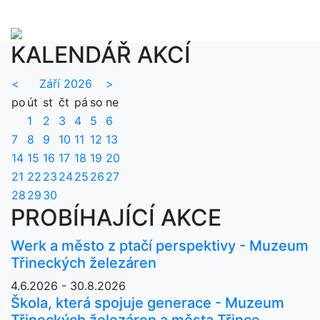
KALENDÁŘ AKCÍ
<
Září 2026
>
po
út
st
čt
pá
so
ne
1
2
3
4
5
6
7
8
9
10
11
12
13
14
15
16
17
18
19
20
21
22
23
24
25
26
27
28
29
30
PROBÍHAJÍCÍ AKCE
Werk a město z ptačí perspektivy - Muzeum
Třineckých železáren
4.6.2026 - 30.8.2026
Škola, která spojuje generace - Muzeum
Třineckých železáren a města Třince