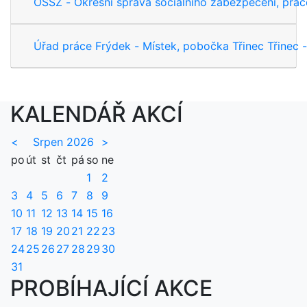
OSSZ - Okresní správa sociálního zabezpečení, praco
Úřad práce Frýdek - Místek, pobočka Třinec Třinec 
KALENDÁŘ AKCÍ
<
Srpen 2026
>
po
út
st
čt
pá
so
ne
1
2
3
4
5
6
7
8
9
10
11
12
13
14
15
16
17
18
19
20
21
22
23
24
25
26
27
28
29
30
31
PROBÍHAJÍCÍ AKCE