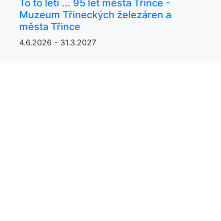
To to letí ... 95 let města Třince -
Muzeum Třineckých železáren a
města Třince
4.6.2026 - 31.3.2027
VŠECHNY AKCE >
POČASÍ V TŘINCI
Čtvrtek
Pátek
Sobota