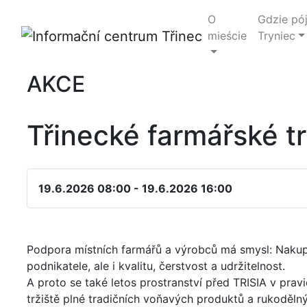
O
Gdzie pó
mieście
Tryniec
AKCE
Třinecké farmářské t
19.6.2026 08:00 - 19.6.2026 16:00
Podpora místních farmářů a výrobců má smysl: Nakup
podnikatele, ale i kvalitu, čerstvost a udržitelnost.
A proto se také letos prostranství před TRISIA v pra
tržiště plné tradičních voňavých produktů a rukoděln