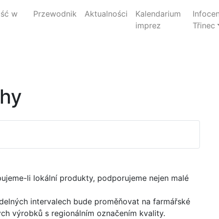
jść w
Przewodnik
Aktualności
Kalendarium
Infoce
imprez
Třinec
rhy
ujeme-li lokální produkty, podporujeme nejen malé
videlných intervalech bude proměňovat na farmářské
ých výrobků s regionálním označením kvality.