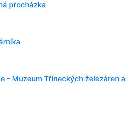
ná procházka
árníka
rie - Muzeum Třineckých železáren a