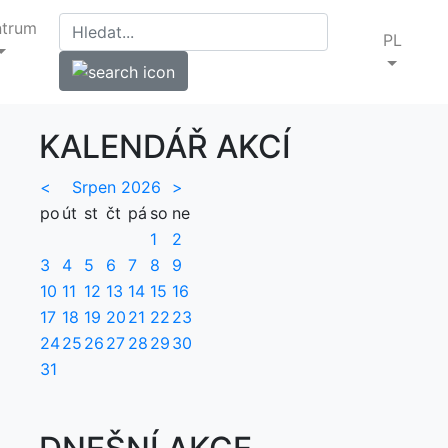
ntrum
PL
KALENDÁŘ AKCÍ
<
Srpen 2026
>
po
út
st
čt
pá
so
ne
1
2
3
4
5
6
7
8
9
10
11
12
13
14
15
16
17
18
19
20
21
22
23
24
25
26
27
28
29
30
31