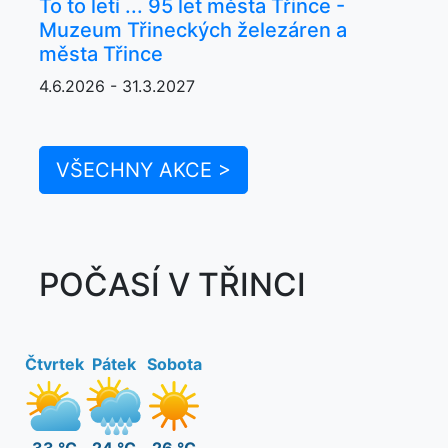
To to letí ... 95 let města Třince -
Muzeum Třineckých železáren a
města Třince
4.6.2026 - 31.3.2027
VŠECHNY AKCE >
POČASÍ V TŘINCI
Čtvrtek
Pátek
Sobota