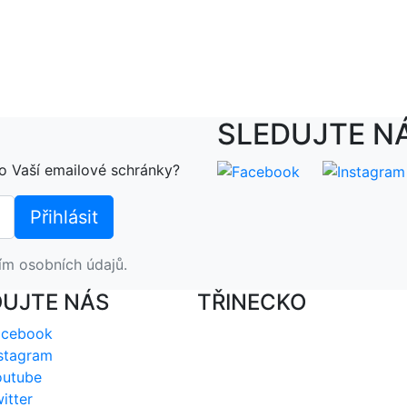
SLEDUJTE N
o Vaší emailové schránky?
ím osobních údajů.
DUJTE NÁS
TŘINECKO
acebook
stagram
outube
itter