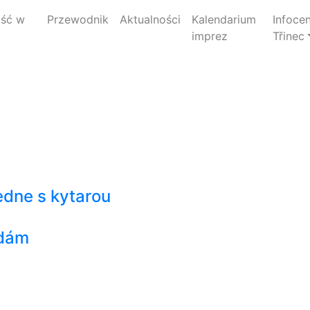
jść w
Przewodnik
Aktualności
Kalendarium
Infoce
imprez
Třinec
edne s kytarou
zdám