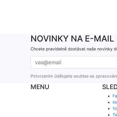
NOVINKY NA E-MAIL
Chcete pravidelně dostávat naše novinky d
Potvrzením údělujete souhlas se zpracován
MENU
SLE
F
In
Y
Tw