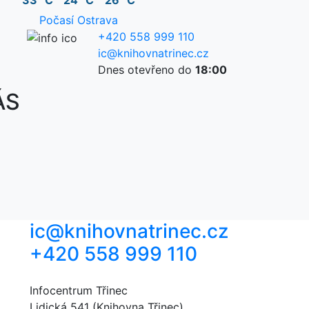
33 °C
24 °C
26 °C
Počasí Ostrava
+420 558 999 110
ic@knihovnatrinec.cz
Dnes otevřeno do
18:00
ÁS
ic@knihovnatrinec.cz
+420 558 999 110
Infocentrum Třinec
Lidická 541 (Knihovna Třinec)