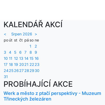
KALENDÁŘ AKCÍ
<
Srpen 2026
>
po
út
st
čt
pá
so
ne
1
2
3
4
5
6
7
8
9
10
11
12
13
14
15
16
17
18
19
20
21
22
23
24
25
26
27
28
29
30
31
PROBÍHAJÍCÍ AKCE
Werk a město z ptačí perspektivy - Muzeum
Třineckých železáren