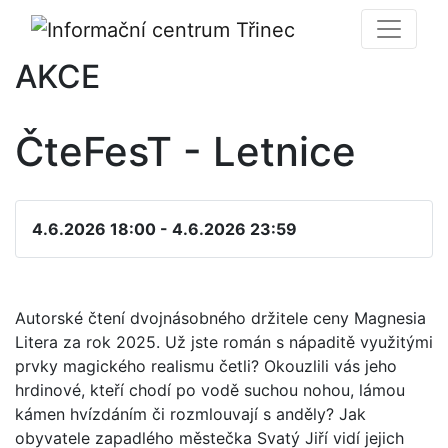
AKCE
ČteFesT - Letnice
4.6.2026 18:00 - 4.6.2026 23:59
Autorské čtení dvojnásobného držitele ceny Magnesia
Litera za rok 2025. Už jste román s nápaditě využitými
prvky magického realismu četli? Okouzlili vás jeho
hrdinové, kteří chodí po vodě suchou nohou, lámou
kámen hvízdáním či rozmlouvají s anděly? Jak
obyvatele zapadlého městečka Svatý Jiří vidí jejich