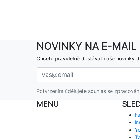
NOVINKY NA E-MAIL
Chcete pravidelně dostávat naše novinky d
Potvrzením údělujete souhlas se zpracován
MENU
SLE
F
In
Y
Tw