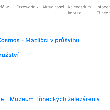
jść w
Przewodnik
Aktualności
Kalendarium
Infoce
imprez
Třinec
Kosmos - Mazlíčci v průšvihu
ružství
rie - Muzeum Třineckých železáren a