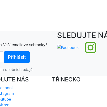
SLEDUJTE N
o Vaší emailové schránky?
ím osobních údajů.
DUJTE NÁS
TŘINECKO
acebook
stagram
outube
itter