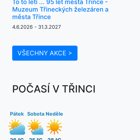
To to letí ... 95 let města Třince -
Muzeum Třineckých železáren a
města Třince
4.6.2026 - 31.3.2027
VŠECHNY AKCE >
POČASÍ V TŘINCI
Pátek
Sobota
Neděle