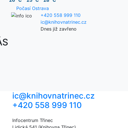
26 °C
25 °C
28 °C
Počasí Ostrava
+420 558 999 110
ic@knihovnatrinec.cz
Dnes již zavřeno
ÁS
ic@knihovnatrinec.cz
+420 558 999 110
Infocentrum Třinec
Lidická 541 (Knihovna Třinec)