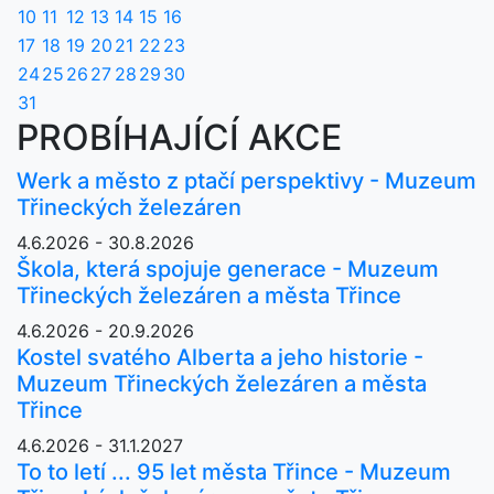
10
11
12
13
14
15
16
17
18
19
20
21
22
23
24
25
26
27
28
29
30
31
PROBÍHAJÍCÍ AKCE
Werk a město z ptačí perspektivy - Muzeum
Třineckých železáren
4.6.2026 - 30.8.2026
Škola, která spojuje generace - Muzeum
Třineckých železáren a města Třince
4.6.2026 - 20.9.2026
Kostel svatého Alberta a jeho historie -
Muzeum Třineckých železáren a města
Třince
4.6.2026 - 31.1.2027
To to letí ... 95 let města Třince - Muzeum