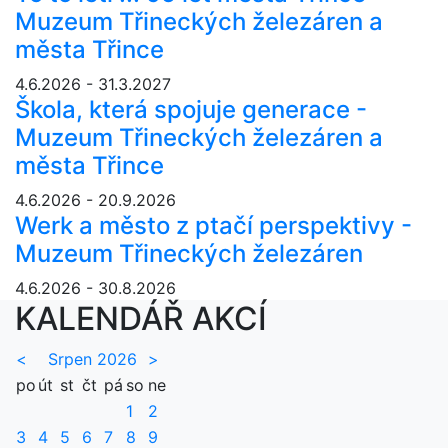
Muzeum Třineckých železáren a
města Třince
4.6.2026 - 31.3.2027
Škola, která spojuje generace -
Muzeum Třineckých železáren a
města Třince
4.6.2026 - 20.9.2026
Werk a město z ptačí perspektivy -
Muzeum Třineckých železáren
4.6.2026 - 30.8.2026
KALENDÁŘ AKCÍ
<
Srpen 2026
>
po
út
st
čt
pá
so
ne
1
2
3
4
5
6
7
8
9