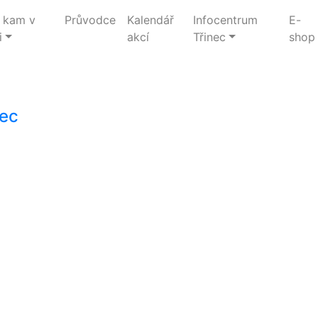
 kam v
Průvodce
Kalendář
Infocentrum
E-
i
akcí
Třinec
shop
rec