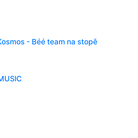
 Kosmos - Béé team na stopě
 MUSIC