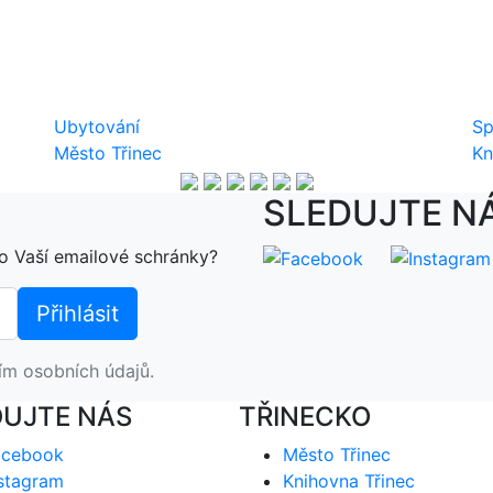
Ubytování
Sp
Město Třinec
Kn
SLEDUJTE N
o Vaší emailové schránky?
ím osobních údajů.
DUJTE NÁS
TŘINECKO
acebook
Město Třinec
stagram
Knihovna Třinec