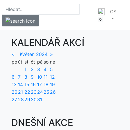
CS
0
KALENDÁŘ AKCÍ
<
Květen 2024
>
po
út
st
čt
pá
so
ne
1
2
3
4
5
6
7
8
9
10
11
12
13
14
15
16
17
18
19
20
21
22
23
24
25
26
27
28
29
30
31
DNEŠNÍ AKCE