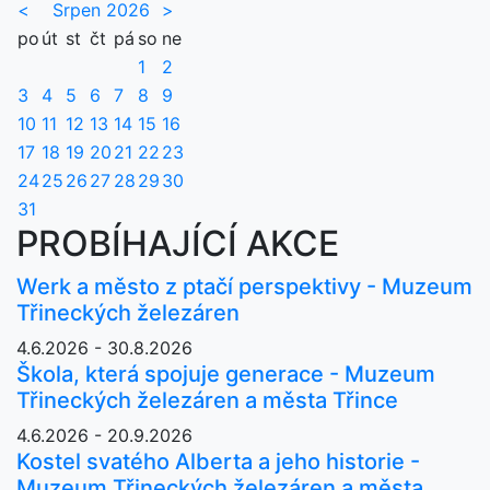
<
Srpen 2026
>
po
út
st
čt
pá
so
ne
1
2
3
4
5
6
7
8
9
10
11
12
13
14
15
16
17
18
19
20
21
22
23
24
25
26
27
28
29
30
31
PROBÍHAJÍCÍ AKCE
Werk a město z ptačí perspektivy - Muzeum
Třineckých železáren
4.6.2026 - 30.8.2026
Škola, která spojuje generace - Muzeum
Třineckých železáren a města Třince
4.6.2026 - 20.9.2026
Kostel svatého Alberta a jeho historie -
Muzeum Třineckých železáren a města