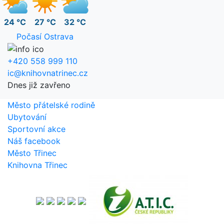
24 °C
27 °C
32 °C
Počasí Ostrava
+420 558 999 110
ic@knihovnatrinec.cz
Dnes již zavřeno
Město přátelské rodině
Ubytování
Sportovní akce
Náš facebook
Město Třinec
Knihovna Třinec