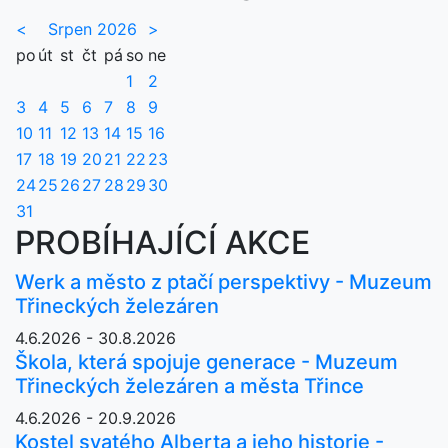
<
Srpen 2026
>
po
út
st
čt
pá
so
ne
1
2
3
4
5
6
7
8
9
10
11
12
13
14
15
16
17
18
19
20
21
22
23
24
25
26
27
28
29
30
31
PROBÍHAJÍCÍ AKCE
Werk a město z ptačí perspektivy - Muzeum
Třineckých železáren
4.6.2026 - 30.8.2026
Škola, která spojuje generace - Muzeum
Třineckých železáren a města Třince
4.6.2026 - 20.9.2026
Kostel svatého Alberta a jeho historie -