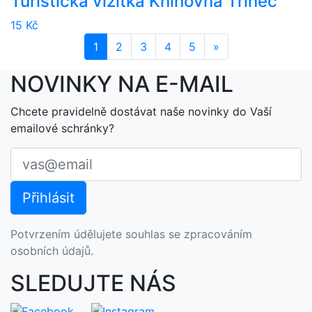
Turistická vizitka Knihovna Třinec
15 Kč
1
2
3
4
5
»
Další
NOVINKY NA E-MAIL
Chcete pravidelně dostávat naše novinky do Vaší
emailové schránky?
Potvrzením údělujete souhlas se zpracováním
osobních údajů.
SLEDUJTE NÁS