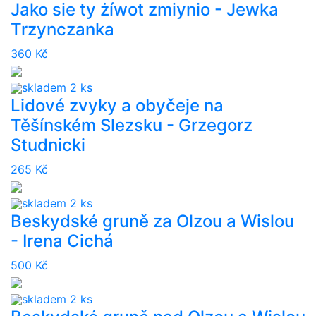
Jako sie ty żíwot zmiynio - Jewka
Trzynczanka
360 Kč
skladem 2 ks
Lidové zvyky a obyčeje na
Těšínském Slezsku - Grzegorz
Studnicki
265 Kč
skladem 2 ks
Beskydské gruně za Olzou a Wislou
- Irena Cichá
500 Kč
skladem 2 ks