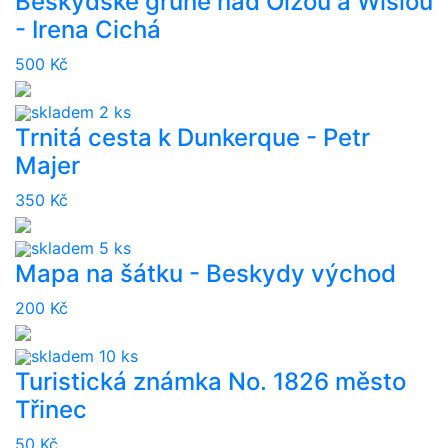
Beskydské gruně nad Olzou a Wislou
- Irena Cichá
500 Kč
skladem 2 ks
Trnitá cesta k Dunkerque - Petr
Majer
350 Kč
skladem 5 ks
Mapa na šátku - Beskydy východ
200 Kč
skladem 10 ks
Turistická známka No. 1826 město
Třinec
50 Kč