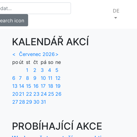
DE
KALENDÁŘ AKCÍ
<
Červenec 2026
>
po
út
st
čt
pá
so
ne
1
2
3
4
5
6
7
8
9
10
11
12
13
14
15
16
17
18
19
20
21
22
23
24
25
26
27
28
29
30
31
PROBÍHAJÍCÍ AKCE