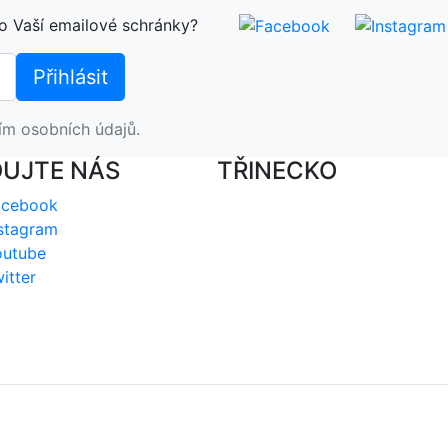
o Vaší emailové schránky?
ím osobních údajů.
DUJTE NÁS
TŘINECKO
acebook
stagram
outube
itter