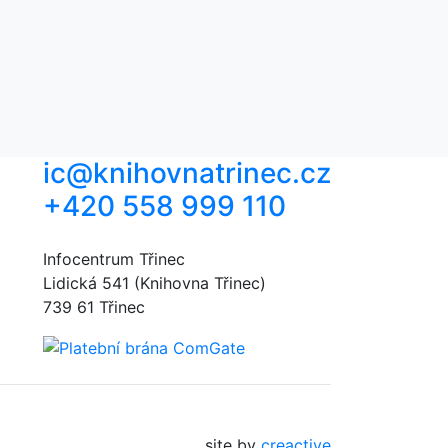
ic@knihovnatrinec.cz
+420 558 999 110
Infocentrum Třinec
Lidická 541 (Knihovna Třinec)
739 61 Třinec
site by
creactive