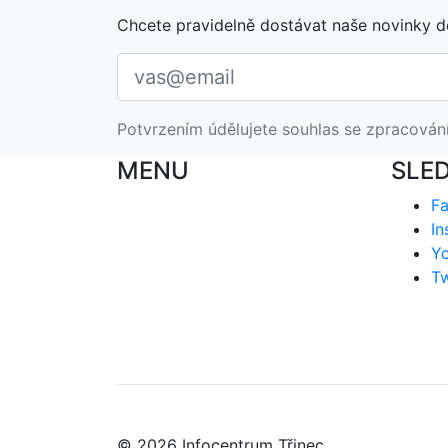
Chcete pravidelně dostávat naše novinky d
Potvrzením údělujete souhlas se zpracován
MENU
SLE
F
In
Y
Tw
© 2026 Infocentrum Třinec