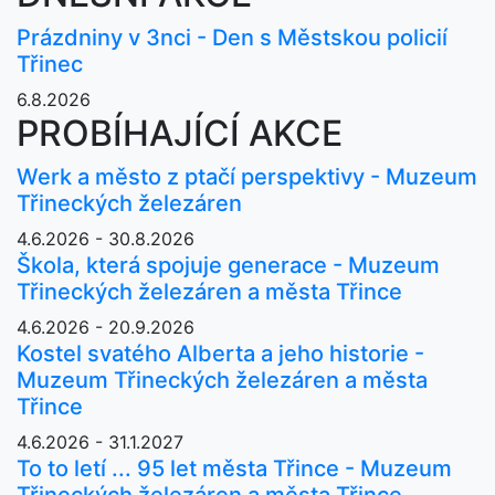
Prázdniny v 3nci - Den s Městskou policií
Třinec
6.8.2026
PROBÍHAJÍCÍ AKCE
Werk a město z ptačí perspektivy - Muzeum
Třineckých železáren
4.6.2026 - 30.8.2026
Škola, která spojuje generace - Muzeum
Třineckých železáren a města Třince
4.6.2026 - 20.9.2026
Kostel svatého Alberta a jeho historie -
Muzeum Třineckých železáren a města
Třince
4.6.2026 - 31.1.2027
To to letí ... 95 let města Třince - Muzeum
Třineckých železáren a města Třince