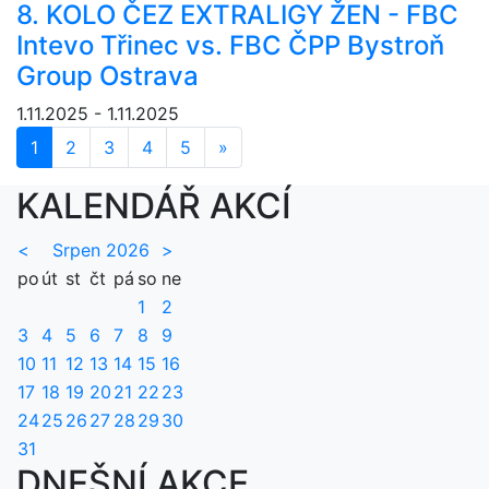
8. KOLO ČEZ EXTRALIGY ŽEN - FBC
Intevo Třinec vs. FBC ČPP Bystroň
Group Ostrava
1.11.2025 - 1.11.2025
1
2
3
4
5
»
Další
KALENDÁŘ AKCÍ
<
Srpen 2026
>
po
út
st
čt
pá
so
ne
1
2
3
4
5
6
7
8
9
10
11
12
13
14
15
16
17
18
19
20
21
22
23
24
25
26
27
28
29
30
31
DNEŠNÍ AKCE