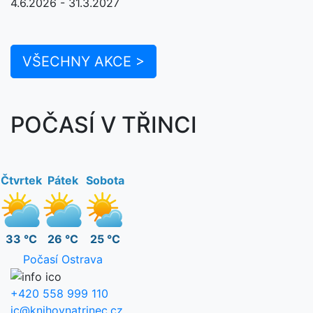
4.6.2026 - 31.3.2027
VŠECHNY AKCE >
POČASÍ V TŘINCI
Čtvrtek
Pátek
Sobota
33 °C
26 °C
25 °C
Počasí Ostrava
+420 558 999 110
ic@knihovnatrinec.cz