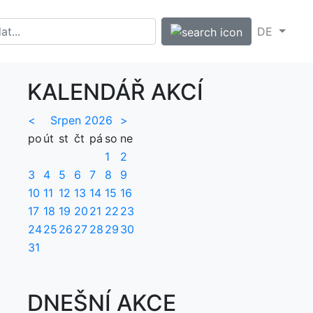
DE
KALENDÁŘ AKCÍ
<
Srpen 2026
>
po
út
st
čt
pá
so
ne
1
2
3
4
5
6
7
8
9
10
11
12
13
14
15
16
17
18
19
20
21
22
23
24
25
26
27
28
29
30
31
DNEŠNÍ AKCE