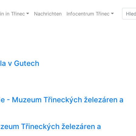
n in Třinec
Nachrichten
Infocentrum Třinec
la v Gutech
rie - Muzeum Třineckých železáren a
 Muzeum Třineckých železáren a