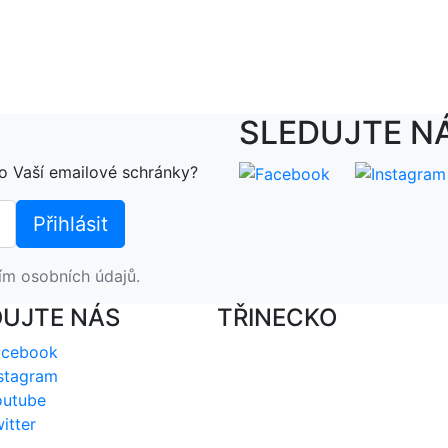
SLEDUJTE N
o Vaší emailové schránky?
ím osobních údajů.
DUJTE NÁS
TŘINECKO
acebook
stagram
outube
itter