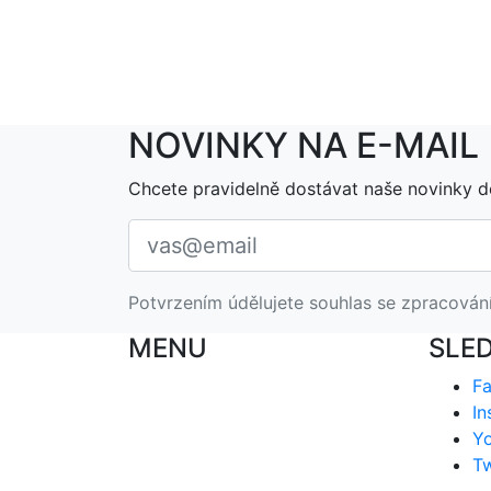
NOVINKY NA E-MAIL
Chcete pravidelně dostávat naše novinky d
Potvrzením údělujete souhlas se zpracován
MENU
SLE
F
In
Y
Tw