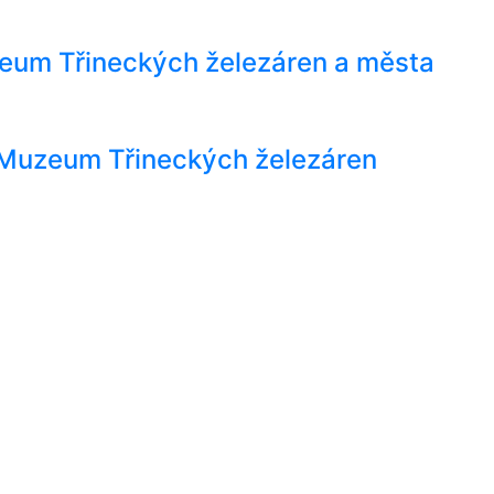
zeum Třineckých železáren a města
- Muzeum Třineckých železáren