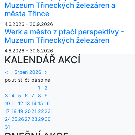
Muzeum Třineckých železáren a
města Třince
4.6.2026 - 20.9.2026
Werk a město z ptačí perspektivy -
Muzeum Třineckých železáren
4.6.2026 - 30.8.2026
KALENDÁŘ AKCÍ
<
Srpen 2026
>
po
út
st
čt
pá
so
ne
1
2
3
4
5
6
7
8
9
10
11
12
13
14
15
16
17
18
19
20
21
22
23
24
25
26
27
28
29
30
31