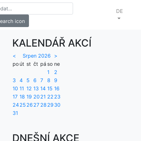
DE
KALENDÁŘ AKCÍ
<
Srpen 2026
>
po
út
st
čt
pá
so
ne
1
2
3
4
5
6
7
8
9
10
11
12
13
14
15
16
17
18
19
20
21
22
23
24
25
26
27
28
29
30
31
DNEŠNÍ AKCE