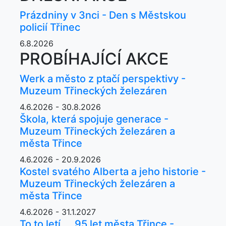
Prázdniny v 3nci - Den s Městskou
policií Třinec
6.8.2026
PROBÍHAJÍCÍ AKCE
Werk a město z ptačí perspektivy -
Muzeum Třineckých železáren
4.6.2026 - 30.8.2026
Škola, která spojuje generace -
Muzeum Třineckých železáren a
města Třince
4.6.2026 - 20.9.2026
Kostel svatého Alberta a jeho historie -
Muzeum Třineckých železáren a
města Třince
4.6.2026 - 31.1.2027
To to letí ... 95 let města Třince -