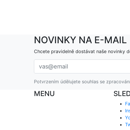
NOVINKY NA E-MAIL
Chcete pravidelně dostávat naše novinky d
Potvrzením údělujete souhlas se zpracován
MENU
SLE
F
In
Y
Tw