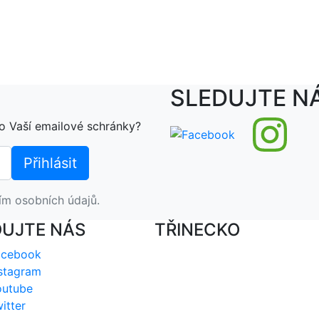
SLEDUJTE N
o Vaší emailové schránky?
ím osobních údajů.
DUJTE NÁS
TŘINECKO
acebook
stagram
outube
itter