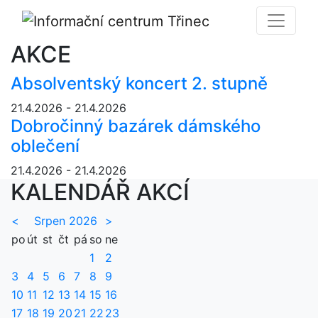
AKCE
Absolventský koncert 2. stupně
21.4.2026 - 21.4.2026
Dobročinný bazárek dámského
oblečení
21.4.2026 - 21.4.2026
KALENDÁŘ AKCÍ
<
Srpen 2026
>
po
út
st
čt
pá
so
ne
1
2
3
4
5
6
7
8
9
10
11
12
13
14
15
16
17
18
19
20
21
22
23