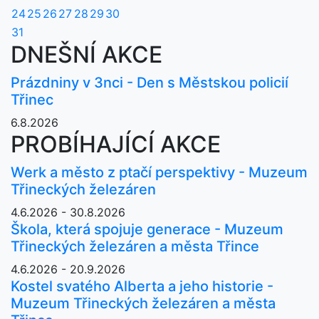
24
25
26
27
28
29
30
31
DNEŠNÍ AKCE
Prázdniny v 3nci - Den s Městskou policií
Třinec
6.8.2026
PROBÍHAJÍCÍ AKCE
Werk a město z ptačí perspektivy - Muzeum
Třineckých železáren
4.6.2026 - 30.8.2026
Škola, která spojuje generace - Muzeum
Třineckých železáren a města Třince
4.6.2026 - 20.9.2026
Kostel svatého Alberta a jeho historie -
Muzeum Třineckých železáren a města