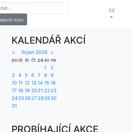
DE
KALENDÁŘ AKCÍ
<
Srpen 2026
>
po
út
st
čt
pá
so
ne
1
2
3
4
5
6
7
8
9
10
11
12
13
14
15
16
17
18
19
20
21
22
23
24
25
26
27
28
29
30
31
PROBÍHAJÍCÍ AKCE