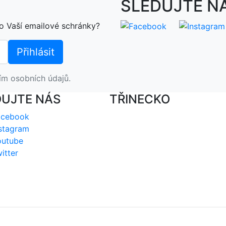
SLEDUJTE N
o Vaší emailové schránky?
ím osobních údajů.
DUJTE NÁS
TŘINECKO
acebook
stagram
outube
itter