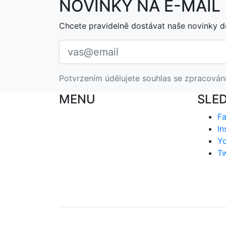
NOVINKY NA E-MAIL
Chcete pravidelně dostávat naše novinky d
Potvrzením údělujete souhlas se zpracován
MENU
SLE
F
In
Y
Tw