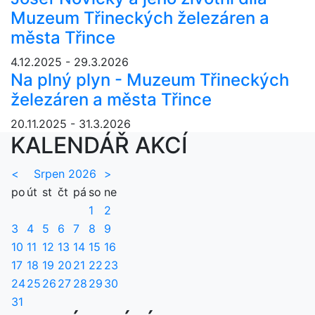
Muzeum Třineckých železáren a
města Třince
4.12.2025 - 29.3.2026
Na plný plyn - Muzeum Třineckých
železáren a města Třince
20.11.2025 - 31.3.2026
KALENDÁŘ AKCÍ
<
Srpen 2026
>
po
út
st
čt
pá
so
ne
1
2
3
4
5
6
7
8
9
10
11
12
13
14
15
16
17
18
19
20
21
22
23
24
25
26
27
28
29
30
31