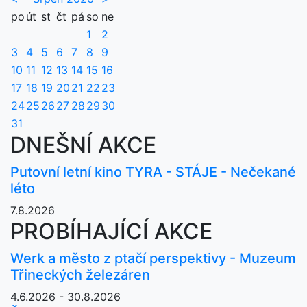
po
út
st
čt
pá
so
ne
1
2
3
4
5
6
7
8
9
10
11
12
13
14
15
16
17
18
19
20
21
22
23
24
25
26
27
28
29
30
31
DNEŠNÍ AKCE
Putovní letní kino TYRA - STÁJE - Nečekané
léto
7.8.2026
PROBÍHAJÍCÍ AKCE
Werk a město z ptačí perspektivy - Muzeum
Třineckých železáren
4.6.2026 - 30.8.2026