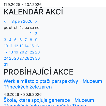
11.9.2025 - 20.1.2026
KALENDÁŘ AKCÍ
<
Srpen 2026
>
po
út
st
čt
pá
so
ne
1
2
3
4
5
6
7
8
9
10
11
12
13
14
15
16
17
18
19
20
21
22
23
24
25
26
27
28
29
30
31
PROBÍHAJÍCÍ AKCE
Werk a město z ptačí perspektivy - Muzeum
Třineckých železáren
4.6.2026 - 30.8.2026
Škola, která spojuje generace - Muzeum
Třineckých železáren a města Třince