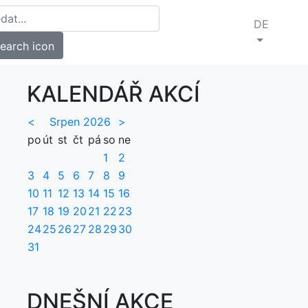
DE
KALENDÁŘ AKCÍ
<
Srpen 2026
>
po
út
st
čt
pá
so
ne
1
2
3
4
5
6
7
8
9
10
11
12
13
14
15
16
17
18
19
20
21
22
23
24
25
26
27
28
29
30
31
DNEŠNÍ AKCE