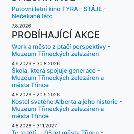
Putovní letní kino TYRA - STÁJE -
Nečekané léto
7.8.2026
PROBÍHAJÍCÍ AKCE
Werk a město z ptačí perspektivy -
Muzeum Třineckých železáren
4.6.2026 - 30.8.2026
Škola, která spojuje generace -
Muzeum Třineckých železáren a
města Třince
4.6.2026 - 20.9.2026
Kostel svatého Alberta a jeho historie -
Muzeum Třineckých železáren a
města Třince
4.6.2026 - 31.1.2027
To to letí ... 95 let města Třince -