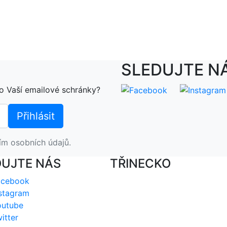
SLEDUJTE N
o Vaší emailové schránky?
ím osobních údajů.
DUJTE NÁS
TŘINECKO
acebook
stagram
outube
itter