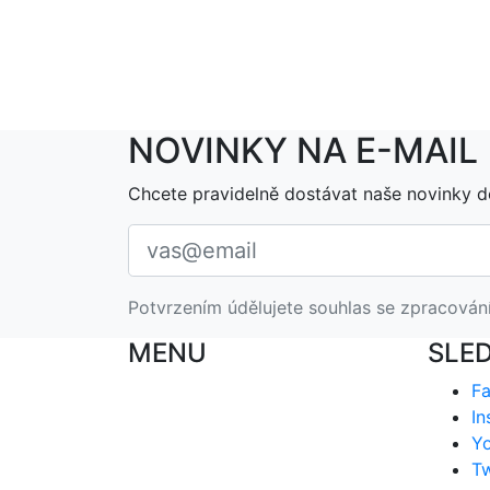
NOVINKY NA E-MAIL
Chcete pravidelně dostávat naše novinky d
Potvrzením údělujete souhlas se zpracován
MENU
SLE
F
In
Y
Tw