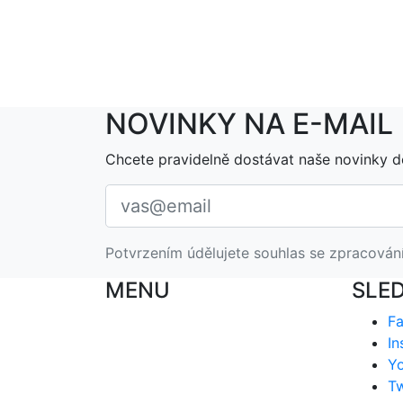
NOVINKY NA E-MAIL
Chcete pravidelně dostávat naše novinky d
Potvrzením údělujete souhlas se zpracován
MENU
SLE
F
In
Y
Tw