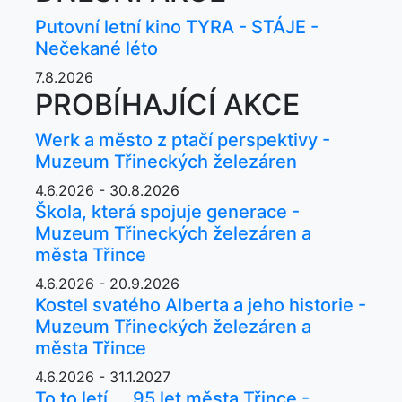
Putovní letní kino TYRA - STÁJE -
Nečekané léto
7.8.2026
PROBÍHAJÍCÍ AKCE
Werk a město z ptačí perspektivy -
Muzeum Třineckých železáren
4.6.2026 - 30.8.2026
Škola, která spojuje generace -
Muzeum Třineckých železáren a
města Třince
4.6.2026 - 20.9.2026
Kostel svatého Alberta a jeho historie -
Muzeum Třineckých železáren a
města Třince
4.6.2026 - 31.1.2027
To to letí ... 95 let města Třince -