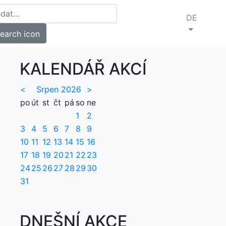
DE
KALENDÁŘ AKCÍ
<
Srpen 2026
>
po
út
st
čt
pá
so
ne
1
2
3
4
5
6
7
8
9
10
11
12
13
14
15
16
17
18
19
20
21
22
23
24
25
26
27
28
29
30
31
DNEŠNÍ AKCE