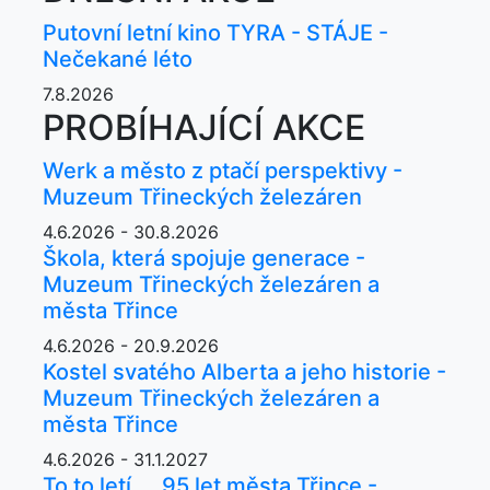
Putovní letní kino TYRA - STÁJE -
Nečekané léto
7.8.2026
PROBÍHAJÍCÍ AKCE
Werk a město z ptačí perspektivy -
Muzeum Třineckých železáren
4.6.2026 - 30.8.2026
Škola, která spojuje generace -
Muzeum Třineckých železáren a
města Třince
4.6.2026 - 20.9.2026
Kostel svatého Alberta a jeho historie -
Muzeum Třineckých železáren a
města Třince
4.6.2026 - 31.1.2027
To to letí ... 95 let města Třince -