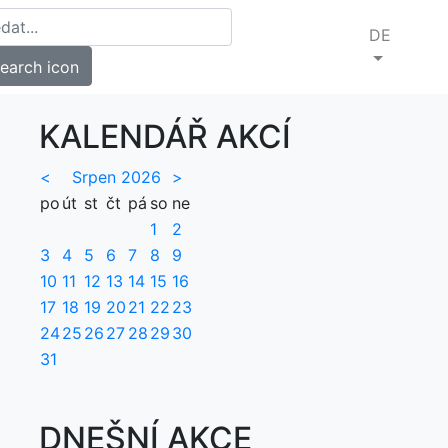
DE
KALENDÁŘ AKCÍ
<
Srpen 2026
>
po
út
st
čt
pá
so
ne
1
2
3
4
5
6
7
8
9
10
11
12
13
14
15
16
17
18
19
20
21
22
23
24
25
26
27
28
29
30
31
DNEŠNÍ AKCE