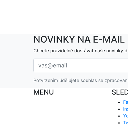
NOVINKY NA E-MAIL
Chcete pravidelně dostávat naše novinky d
Potvrzením údělujete souhlas se zpracován
MENU
SLE
F
In
Y
Tw