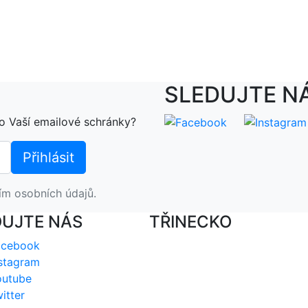
SLEDUJTE N
o Vaší emailové schránky?
ím osobních údajů.
DUJTE NÁS
TŘINECKO
acebook
stagram
outube
itter