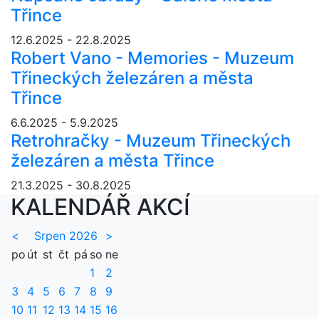
Třince
12.6.2025 - 22.8.2025
Robert Vano - Memories - Muzeum
Třineckých železáren a města
Třince
6.6.2025 - 5.9.2025
Retrohračky - Muzeum Třineckých
železáren a města Třince
21.3.2025 - 30.8.2025
KALENDÁŘ AKCÍ
<
Srpen 2026
>
po
út
st
čt
pá
so
ne
1
2
3
4
5
6
7
8
9
10
11
12
13
14
15
16