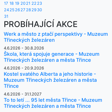
17
18
19
20
21
22
23
24
25
26
27
28
29
30
31
PROBÍHAJÍCÍ AKCE
Werk a město z ptačí perspektivy - Muzeum
Třineckých železáren
4.6.2026 - 30.8.2026
Škola, která spojuje generace - Muzeum
Třineckých železáren a města Třince
4.6.2026 - 20.9.2026
Kostel svatého Alberta a jeho historie -
Muzeum Třineckých železáren a města
Třince
4.6.2026 - 31.1.2027
To to letí ... 95 let města Třince - Muzeum
Třineckých železáren a města Třince