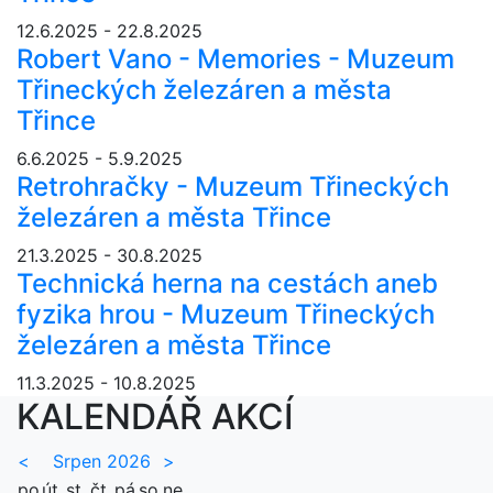
12.6.2025 - 22.8.2025
Robert Vano - Memories - Muzeum
Třineckých železáren a města
Třince
6.6.2025 - 5.9.2025
Retrohračky - Muzeum Třineckých
železáren a města Třince
21.3.2025 - 30.8.2025
Technická herna na cestách aneb
fyzika hrou - Muzeum Třineckých
železáren a města Třince
11.3.2025 - 10.8.2025
KALENDÁŘ AKCÍ
<
Srpen 2026
>
po
út
st
čt
pá
so
ne