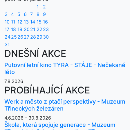
1
2
3
4
5
6
7
8
9
10
11
12
13
14
15
16
17
18
19
20
21
22
23
24
25
26
27
28
29
30
31
DNEŠNÍ AKCE
Putovní letní kino TYRA - STÁJE - Nečekané
léto
7.8.2026
PROBÍHAJÍCÍ AKCE
Werk a město z ptačí perspektivy - Muzeum
Třineckých železáren
4.6.2026 - 30.8.2026
Škola, která spojuje generace - Muzeum