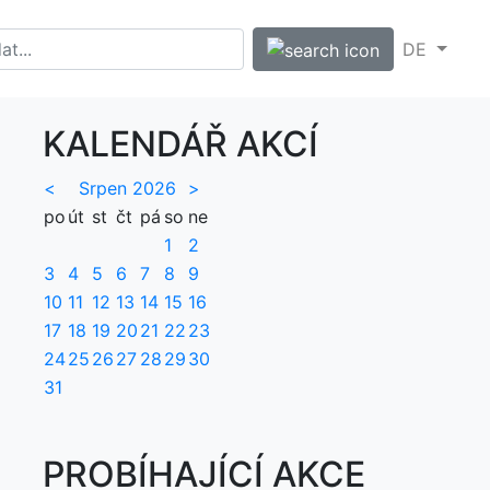
DE
KALENDÁŘ AKCÍ
<
Srpen 2026
>
po
út
st
čt
pá
so
ne
1
2
3
4
5
6
7
8
9
10
11
12
13
14
15
16
17
18
19
20
21
22
23
24
25
26
27
28
29
30
31
PROBÍHAJÍCÍ AKCE