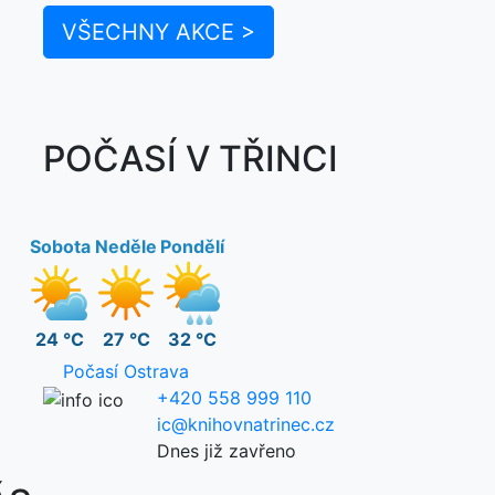
VŠECHNY AKCE >
POČASÍ V TŘINCI
Sobota
Neděle
Pondělí
24 °C
27 °C
32 °C
Počasí Ostrava
+420 558 999 110
ic@knihovnatrinec.cz
Dnes již zavřeno