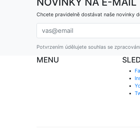
NOVINKY NA E-MAIL
Chcete pravidelně dostávat naše novinky d
Potvrzením údělujete souhlas se zpracován
MENU
SLE
F
In
Y
Tw