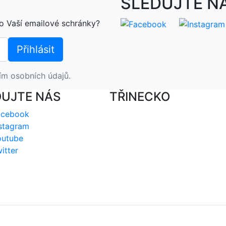
SLEDUJTE N
o Vaší emailové schránky?
ím osobních údajů.
DUJTE NÁS
TŘINECKO
acebook
stagram
outube
itter