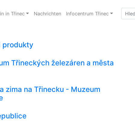
n in Třinec
Nachrichten
Infocentrum Třinec
i produkty
um Třineckých železáren a města
a zima na Třinecku - Muzeum
e
epublice