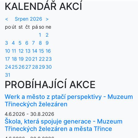
KALENDÁŘ AKCÍ
<
Srpen 2026
>
po
út
st
čt
pá
so
ne
1
2
3
4
5
6
7
8
9
10
11
12
13
14
15
16
17
18
19
20
21
22
23
24
25
26
27
28
29
30
31
PROBÍHAJÍCÍ AKCE
Werk a město z ptačí perspektivy - Muzeum
Třineckých železáren
4.6.2026 - 30.8.2026
Škola, která spojuje generace - Muzeum
Třineckých železáren a města Třince