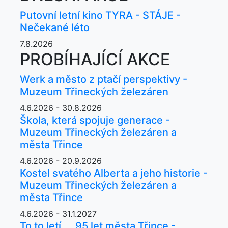
Putovní letní kino TYRA - STÁJE -
Nečekané léto
7.8.2026
PROBÍHAJÍCÍ AKCE
Werk a město z ptačí perspektivy -
Muzeum Třineckých železáren
4.6.2026 - 30.8.2026
Škola, která spojuje generace -
Muzeum Třineckých železáren a
města Třince
4.6.2026 - 20.9.2026
Kostel svatého Alberta a jeho historie -
Muzeum Třineckých železáren a
města Třince
4.6.2026 - 31.1.2027
To to letí ... 95 let města Třince -