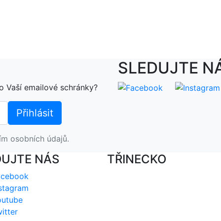
SLEDUJTE N
o Vaší emailové schránky?
ím osobních údajů.
DUJTE NÁS
TŘINECKO
acebook
stagram
outube
itter