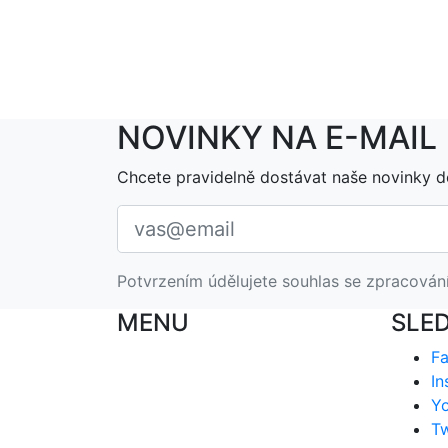
NOVINKY NA E-MAIL
Chcete pravidelně dostávat naše novinky d
Potvrzením údělujete souhlas se zpracován
MENU
SLE
F
In
Y
Tw