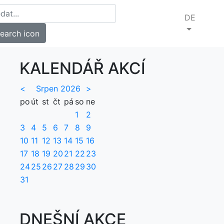
DE
KALENDÁŘ AKCÍ
<
Srpen 2026
>
po
út
st
čt
pá
so
ne
1
2
3
4
5
6
7
8
9
10
11
12
13
14
15
16
17
18
19
20
21
22
23
24
25
26
27
28
29
30
31
DNEŠNÍ AKCE