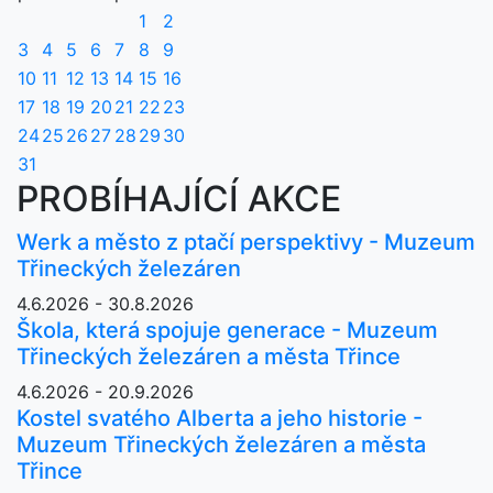
1
2
3
4
5
6
7
8
9
10
11
12
13
14
15
16
17
18
19
20
21
22
23
24
25
26
27
28
29
30
31
PROBÍHAJÍCÍ AKCE
Werk a město z ptačí perspektivy - Muzeum
Třineckých železáren
4.6.2026 - 30.8.2026
Škola, která spojuje generace - Muzeum
Třineckých železáren a města Třince
4.6.2026 - 20.9.2026
Kostel svatého Alberta a jeho historie -
Muzeum Třineckých železáren a města
Třince