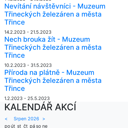
Nevítání návštěvníci - Muzeum
Třineckých železáren a města
Třince
14.2.2023 - 21.5.2023
Nech brouka žít - Muzeum
Třineckých železáren a města
Třince
10.2.2023 - 31.5.2023
Příroda na plátně - Muzeum
Třineckých železáren a města
Třince
1.2.2023 - 25.5.2023
KALENDÁŘ AKCÍ
<
Srpen 2026
>
po
út
st
čt
pá
so
ne