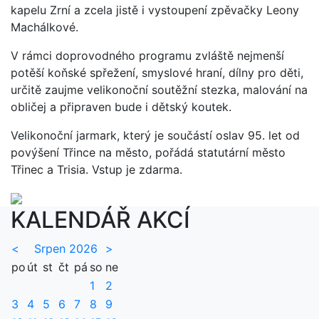
kapelu Zrní a zcela jistě i vystoupení zpěvačky Leony
Machálkové.
V rámci doprovodného programu zvláště nejmenší
potěší koňské spřežení, smyslové hraní, dílny pro děti,
určitě zaujme velikonoční soutěžní stezka, malování na
obličej a připraven bude i dětský koutek.
Velikonoční jarmark, který je součástí oslav 95. let od
povýšení Třince na město, pořádá statutární město
Třinec a Trisia. Vstup je zdarma.
KALENDÁŘ AKCÍ
<
Srpen 2026
>
po
út
st
čt
pá
so
ne
1
2
3
4
5
6
7
8
9