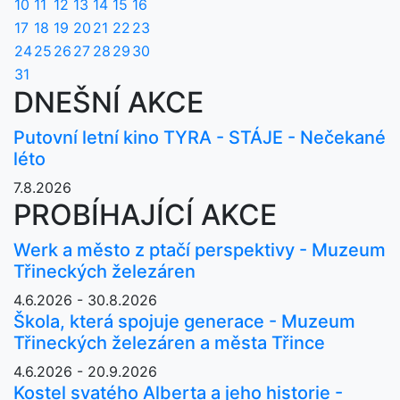
10
11
12
13
14
15
16
17
18
19
20
21
22
23
24
25
26
27
28
29
30
31
DNEŠNÍ AKCE
Putovní letní kino TYRA - STÁJE - Nečekané
léto
7.8.2026
PROBÍHAJÍCÍ AKCE
Werk a město z ptačí perspektivy - Muzeum
Třineckých železáren
4.6.2026 - 30.8.2026
Škola, která spojuje generace - Muzeum
Třineckých železáren a města Třince
4.6.2026 - 20.9.2026
Kostel svatého Alberta a jeho historie -